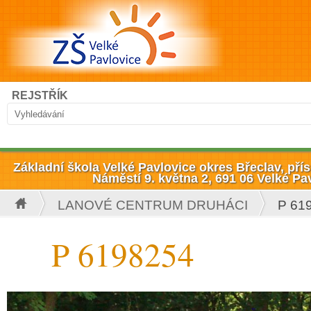
Přejít k hlavnímu obsahu
Hledat
REJSTŘÍK
Vyhledávání
Základní škola Velké Pavlovice okres Břeclav, př
Náměstí 9. května 2, 691 06 Velké Pa
LANOVÉ CENTRUM DRUHÁCI
P 61
Jste zde
P 6198254