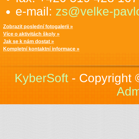
e-mail:
zs@velke-pavlo
Zobrazit poslední fotogalerii »
Více o aktivitách školy »
Jak se k nám dostat »
Kompletní kontaktní informace »
KyberSoft
- Copyright
Adm