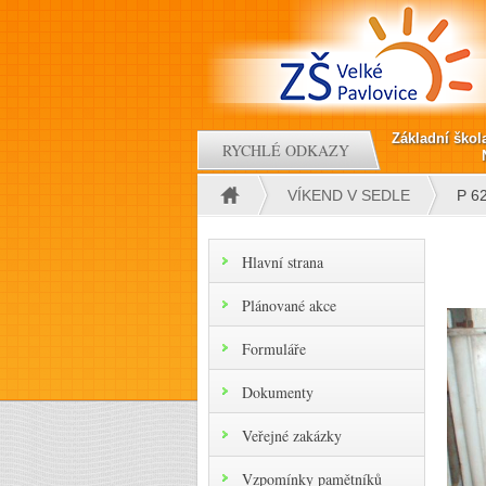
Přejít k hlavnímu obsahu
Základní škol
RYCHLÉ ODKAZY
VÍKEND V SEDLE
P 6
Jste zde
Hlavní strana
Plánované akce
Formuláře
Dokumenty
Veřejné zakázky
Vzpomínky pamětníků