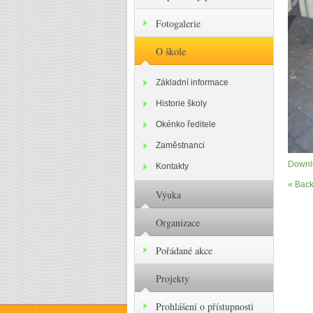
Fotogalerie
O škole
Základní informace
Historie školy
Okénko ředitele
Zaměstnanci
Downlo
Kontakty
« Back
Výuka
Organizace
Pořádané akce
Projekty
Prohlášení o přístupnosti