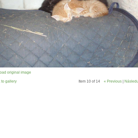
ad original image
 to gallery
Item 10 of 14
« Previous
|
Následuj