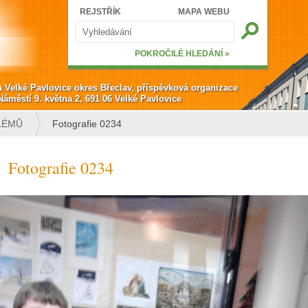
Hledat
REJSTŘÍK
MAPA WEBU
Vyhledávání
POKROČILÉ HLEDÁNÍ »
a Velké Pavlovice okres Břeclav, příspěvková organizace
Náměstí 9. května 2, 691 06 Velké Pavlovice
LÉMŮ
Fotografie 0234
Fotografie 0234