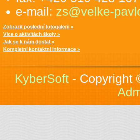
e-mail:
zs@velke-pavlo
Zobrazit poslední fotogalerii »
Více o aktivitách školy »
Jak se k nám dostat »
Kompletní kontaktní informace »
KyberSoft
- Copyright
Adm