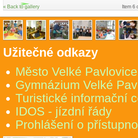
« Back to gallery
Item 6 
Užitečné odkazy
Město Velké Pavlovice
Gymnázium Velké Pav
Turistické informační 
IDOS - jízdní řády
Prohlášení o přístupno