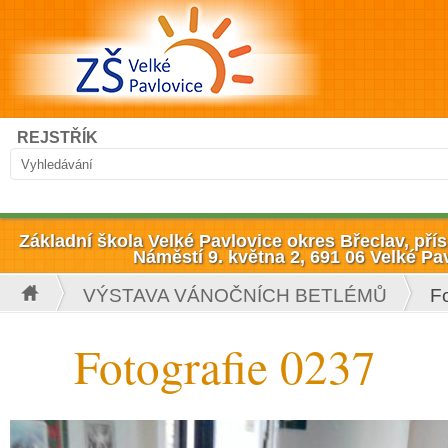
Přejít k hlavnímu obsahu
Hledat
REJSTŘÍK
Vyhledávání
Základní škola Velké Pavlovice okres Břeclav, př
Náměstí 9. května 2, 691 06 Velké Pa
VÝSTAVA VÁNOČNÍCH BETLÉMŮ
F
Jste zde
Fotografie 0237