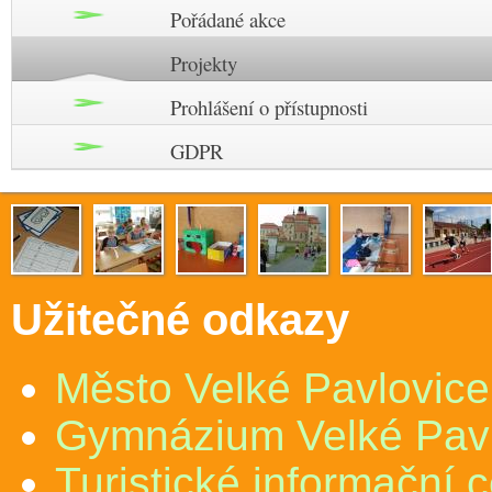
Pořádané akce
Projekty
Prohlášení o přístupnosti
GDPR
Užitečné odkazy
Město Velké Pavlovice
Gymnázium Velké Pav
Turistické informační 