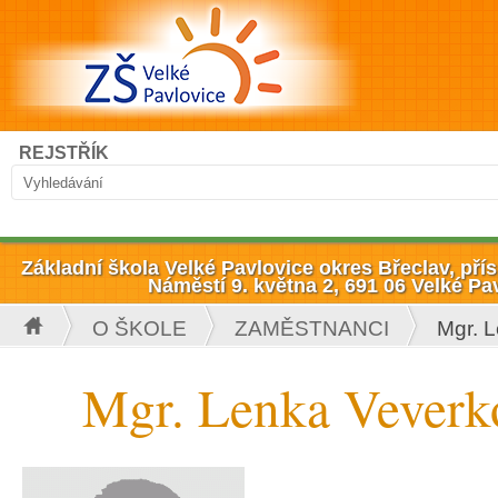
Přejít k hlavnímu obsahu
Hledat
REJSTŘÍK
Vyhledávání
Základní škola Velké Pavlovice okres Břeclav, př
Náměstí 9. května 2, 691 06 Velké Pa
O ŠKOLE
ZAMĚSTNANCI
Mgr. 
Jste zde
Mgr. Lenka Veverk