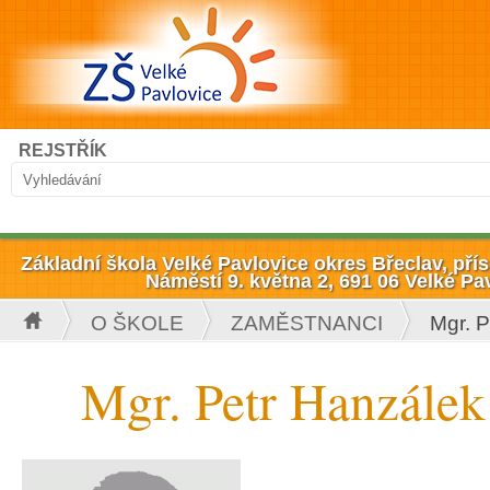
Přejít k hlavnímu obsahu
Hledat
REJSTŘÍK
Vyhledávání
Základní škola Velké Pavlovice okres Břeclav, př
Náměstí 9. května 2, 691 06 Velké Pa
O ŠKOLE
ZAMĚSTNANCI
Mgr. P
Jste zde
Mgr. Petr Hanzálek