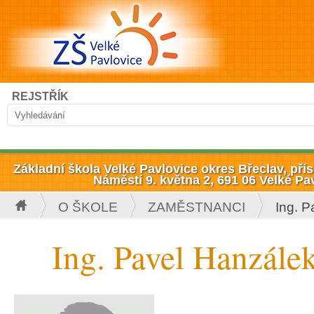
Přejít k hlavnímu obsahu
Hledat
REJSTŘÍK
Vyhledávání
Základní škola Velké Pavlovice okres Břeclav, př
Náměstí 9. května 2, 691 06 Velké Pa
O ŠKOLE
ZAMĚSTNANCI
Ing. P
Jste zde
Ing. Pavel Hanzále