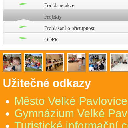
Pořádané akce
Projekty
Prohlášení o přístupnosti
GDPR
Užitečné odkazy
Město Velké Pavlovice
Gymnázium Velké Pav
Turistické informační 