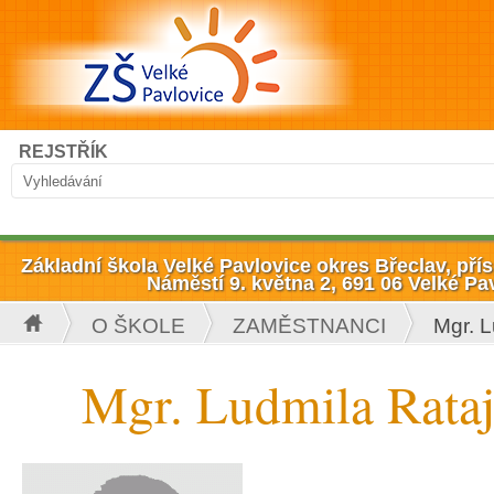
Přejít k hlavnímu obsahu
Hledat
REJSTŘÍK
Vyhledávání
Základní škola Velké Pavlovice okres Břeclav, př
Náměstí 9. května 2, 691 06 Velké Pa
O ŠKOLE
ZAMĚSTNANCI
Mgr. L
Jste zde
Mgr. Ludmila Rata