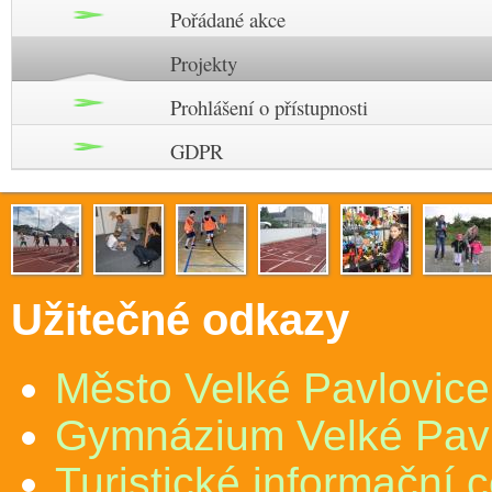
Pořádané akce
Projekty
Prohlášení o přístupnosti
GDPR
Užitečné odkazy
Město Velké Pavlovice
Gymnázium Velké Pav
Turistické informační 