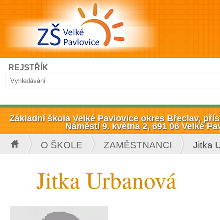
Přejít k hlavnímu obsahu
Hledat
REJSTŘÍK
Vyhledávání
Základní škola Velké Pavlovice okres Břeclav, př
Náměstí 9. května 2, 691 06 Velké Pa
O ŠKOLE
ZAMĚSTNANCI
Jitka
Jste zde
Jitka Urbanová