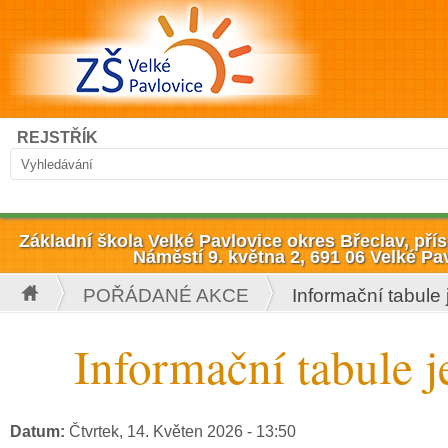
Přejít k hlavnímu obsahu
Hledat
REJSTŘÍK
Vyhledávání
Základní škola Velké Pavlovice okres Břeclav, př
Náměstí 9. května 2, 691 06 Velké Pa
POŘÁDANÉ AKCE
Informační tabule 
Jste zde
Informační tabule j
Datum:
Čtvrtek, 14. Květen 2026 - 13:50