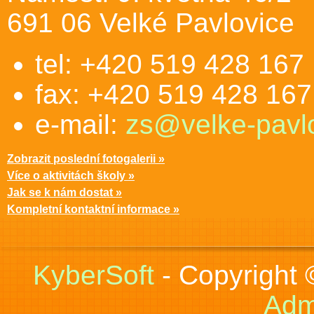
691 06 Velké Pavlovice
tel: +420 519 428 167
fax: +420 519 428 167
e-mail:
zs@velke-pavlo
Zobrazit poslední fotogalerii »
Více o aktivitách školy »
Jak se k nám dostat »
Kompletní kontaktní informace »
KyberSoft
- Copyright
Adm