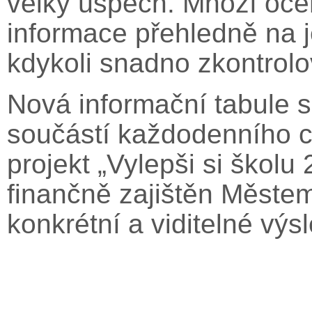
velký úspěch. Mnozí oceň
informace přehledně na 
kdykoli snadno zkontrolo
Nová informační tabule s
součástí každodenního c
projekt „Vylepši si školu 
finančně zajištěn Měste
konkrétní a viditelné výs