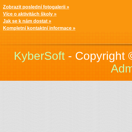
Zobrazit poslední fotogalerii »
Více o aktivitách školy »
Jak se k nám dostat »
Kompletní kontaktní informace »
KyberSoft
- Copyright
Adm