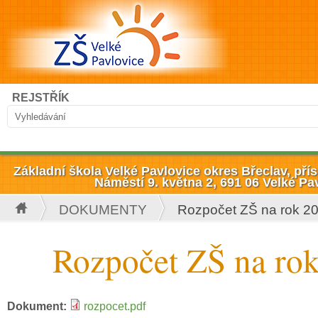
Přejít k hlavnímu obsahu
Hledat
REJSTŘÍK
Vyhledávání
Základní škola Velké Pavlovice okres Břeclav, př
Náměstí 9. května 2, 691 06 Velké Pa
DOKUMENTY
Rozpočet ZŠ na rok 2
Jste zde
Rozpočet ZŠ na ro
Dokument:
rozpocet.pdf