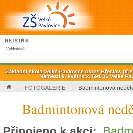
Přejít k hlavnímu obsahu
Hledat
REJSTŘÍK
Vyhledávání
Základní škola Velké Pavlovice okres Břeclav, př
Náměstí 9. května 2, 691 06 Velké Pa
FOTOGALERIE
Badmintonová neděle
Jste zde
Badmintonová neděl
Připojeno k akci:
Badmi