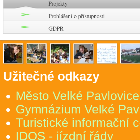
Projekty
Prohlášení o přístupnosti
GDPR
Užitečné odkazy
Město Velké Pavlovice
Gymnázium Velké Pav
Turistické informační 
IDOS - jízdní řády