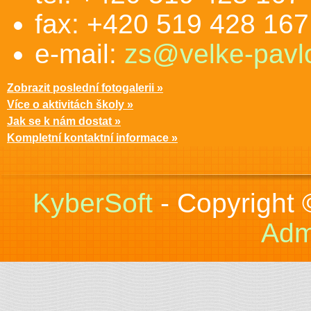
fax: +420 519 428 167
e-mail:
zs@velke-pavlo
Zobrazit poslední fotogalerii »
Více o aktivitách školy »
Jak se k nám dostat »
Kompletní kontaktní informace »
KyberSoft
- Copyright
Adm