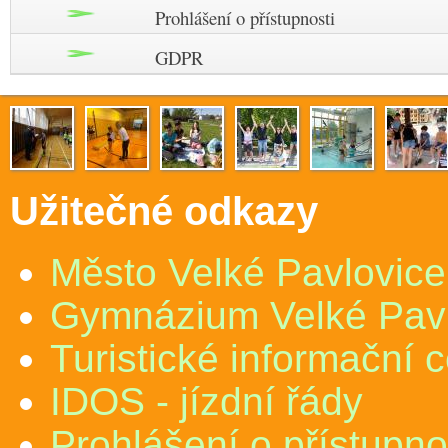
Prohlášení o přístupnosti
GDPR
Užitečné odkazy
Město Velké Pavlovice
Gymnázium Velké Pav
Turistické informační 
IDOS - jízdní řády
Prohlášení o přístupno