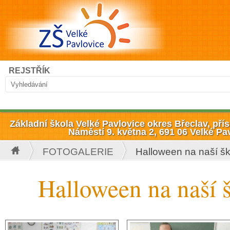
Přejít k hlavnímu obsahu
Hledat
REJSTŘÍK
Vyhledávání
Základní škola Velké Pavlovice okres Břeclav, př
Náměstí 9. května 2, 691 06 Velké Pa
FOTOGALERIE
Halloween na naší šk
Jste zde
Halloween na naší 