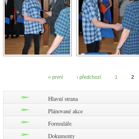
« první
‹ předchozí
1
2
Stránky
Hlavní strana
Plánované akce
Formuláře
Dokumenty