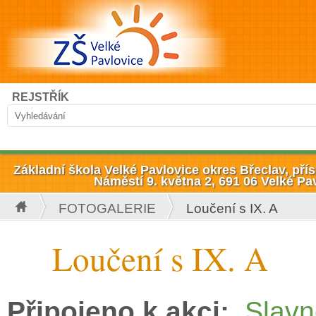
Přejít k hlavnímu obsahu
Hledat
REJSTŘÍK
Vyhledávání
Základní škola Velké Pavlovice okres Břeclav, př
Náměstí 9. května 2, 691 06 Velké Pa
FOTOGALERIE
Loučení s IX. A
Jste zde
Loučení s IX. A
Připojeno k akci:
Slavn