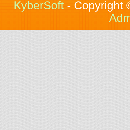
KyberSoft
- Copyright
Adm