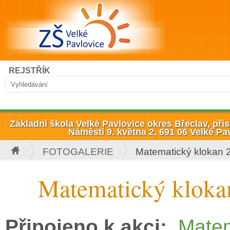
Přejít k hlavnímu obsahu
Hledat
REJSTŘÍK
Vyhledávání
Základní škola Velké Pavlovice okres Břeclav, př
Náměstí 9. května 2, 691 06 Velké Pa
FOTOGALERIE
Matematický klokan 
Jste zde
Matematický kloka
Připojeno k akci:
Matem