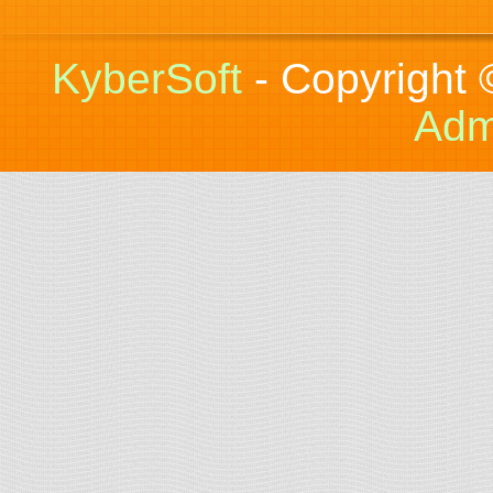
KyberSoft
- Copyright
Adm