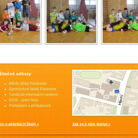
žitečné odkazy
Město Velké Pavlovice
Gymnázium Velké Pavlovice
Turistické informační centrum
IDOS - jízdní řády
Prohlášení o přístupnosti
íce o aktivitách školy »
Jak se k nám dostat »