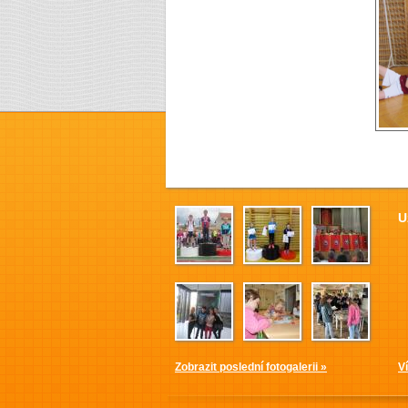
U
Zobrazit poslední fotogalerii »
V