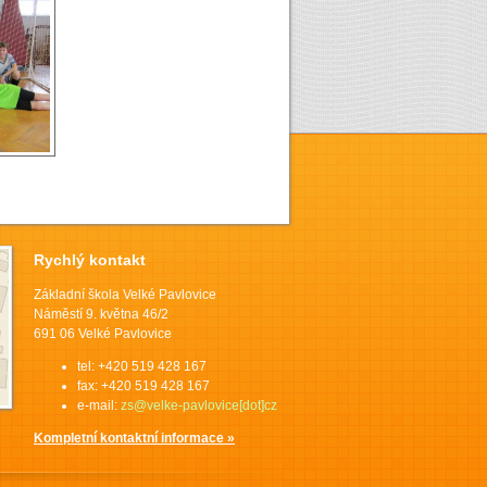
Rychlý kontakt
Základní škola Velké Pavlovice
Náměstí 9. května 46/2
691 06 Velké Pavlovice
tel: +420 519 428 167
fax: +420 519 428 167
e-mail:
zs@velke-pavlovice[dot]cz
Kompletní kontaktní informace »