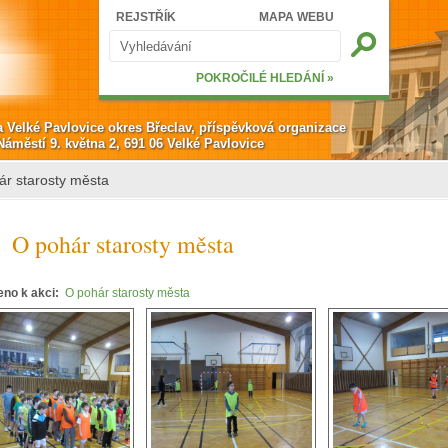
Hledat
REJSTŘÍK
MAPA WEBU
Vyhledávání
POKROČILÉ HLEDÁNÍ »
a Velké Pavlovice okres Břeclav, příspěvková organizace
Náměstí 9. května 2, 691 06 Velké Pavlovice
ár starosty města
O pohár starosty města
eno k akci:
O pohár starosty města