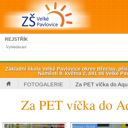
Přejít k hlavnímu obsahu
Hledat
REJSTŘÍK
Vyhledávání
Základní škola Velké Pavlovice okres Břeclav, př
Náměstí 9. května 2, 691 06 Velké Pa
FOTOGALERIE
Za PET víčka do Aq
Jste zde
Za PET víčka do A