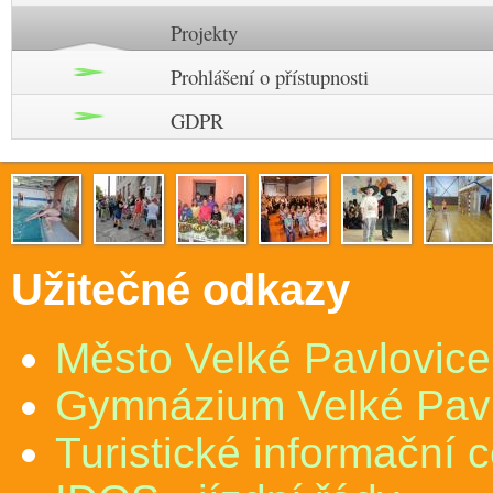
Projekty
Prohlášení o přístupnosti
GDPR
Užitečné odkazy
Město Velké Pavlovice
Gymnázium Velké Pav
Turistické informační 