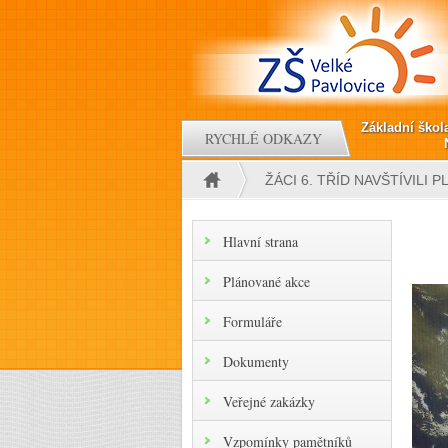
Přejít k hlavnímu obsahu
Základní škol
RYCHLÉ ODKAZY
ŽÁCI 6. TŘÍD NAVŠTÍVILI
Jste zde
Hlavní strana
Plánované akce
Formuláře
Dokumenty
Veřejné zakázky
Vzpomínky pamětníků