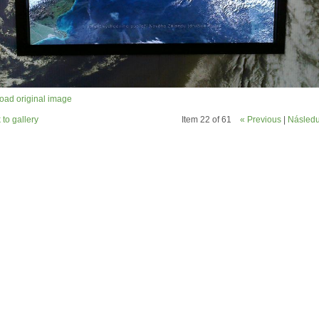
ad original image
 to gallery
Item 22 of 61
« Previous
|
Následuj