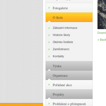
Fotogalerie
O škole
Základní informace
Downlo
Historie školy
« Back
Okénko ředitele
Zaměstnanci
Kontakty
Výuka
Organizace
Pořádané akce
Projekty
Prohlášení o přístupnosti