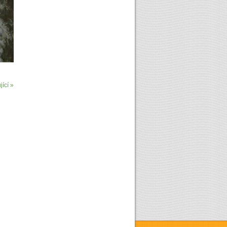
ící »