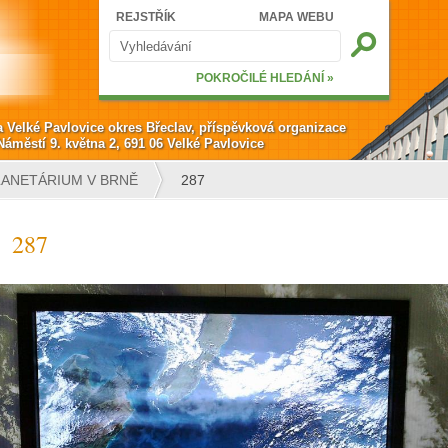
Hledat
REJSTŘÍK
MAPA WEBU
Vyhledávání
POKROČILÉ HLEDÁNÍ »
a Velké Pavlovice okres Břeclav, příspěvková organizace
Náměstí 9. května 2, 691 06 Velké Pavlovice
 PLANETÁRIUM V BRNĚ
287
287