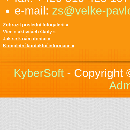
e-mail:
zs@velke-pavlo
Zobrazit poslední fotogalerii »
Více o aktivitách školy »
Jak se k nám dostat »
Kompletní kontaktní informace »
KyberSoft
- Copyright
Adm