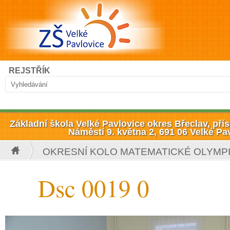
Přejít k hlavnímu obsahu
Hledat
REJSTŘÍK
Vyhledávání
Základní škola Velké Pavlovice okres Břeclav, př
Náměstí 9. května 2, 691 06 Velké Pa
OKRESNÍ KOLO MATEMATICKÉ OLYMPIÁD
Jste zde
Dsc 0019 0
Dsc 0019 0