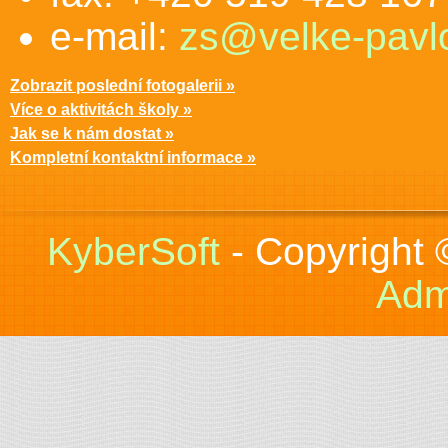
e-mail:
zs@velke-pavlo
Zobrazit poslední fotogalerii »
Více o aktivitách školy »
Jak se k nám dostat »
Kompletní kontaktní informace »
KyberSoft
- Copyright
Adm