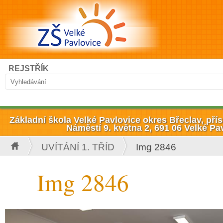
Přejít k hlavnímu obsahu
Hledat
REJSTŘÍK
Vyhledávání
Základní škola Velké Pavlovice okres Břeclav, př
Náměstí 9. května 2, 691 06 Velké Pa
UVÍTÁNÍ 1. TŘÍD
Img 2846
Jste zde
Img 2846