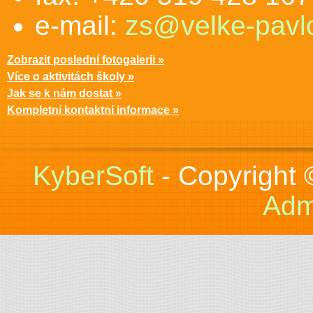
e-mail:
zs@velke-pavlo
Zobrazit poslední fotogalerii »
Více o aktivitách školy »
Jak se k nám dostat »
Kompletní kontaktní informace »
KyberSoft
- Copyright
Adm