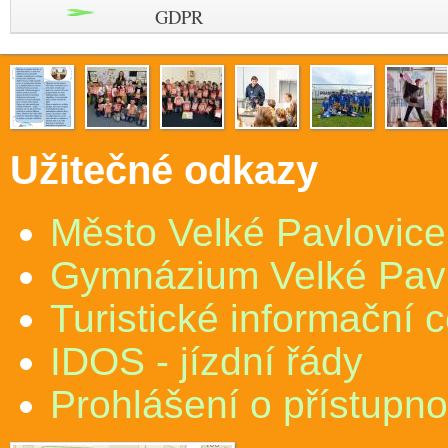
GDPR
Užitečné odkazy
Město Velké Pavlovice
Gymnázium Velké Pav
Turistické informační 
IDOS - jízdní řády
Prohlášení o přístupno