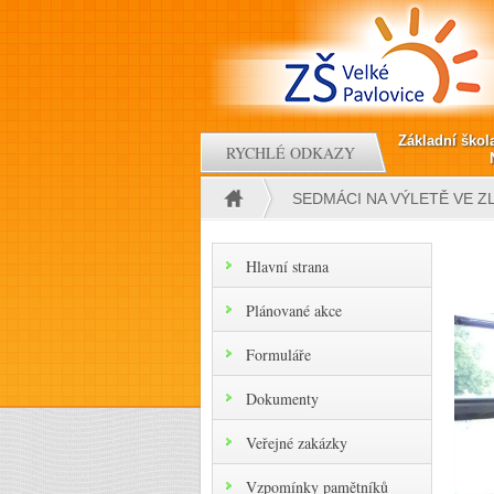
Přejít k hlavnímu obsahu
Základní škol
RYCHLÉ ODKAZY
SEDMÁCI NA VÝLETĚ VE Z
Jste zde
Hlavní strana
Plánované akce
Formuláře
Dokumenty
Veřejné zakázky
Vzpomínky pamětníků