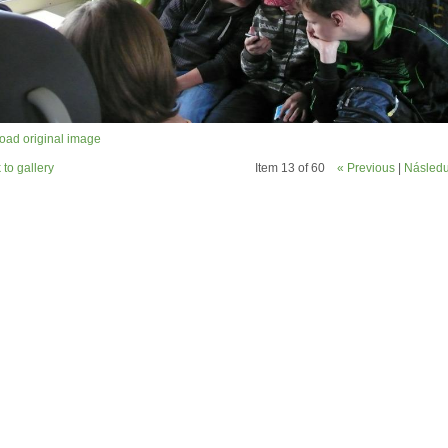
ad original image
 to gallery
Item 13 of 60
« Previous
|
Následuj