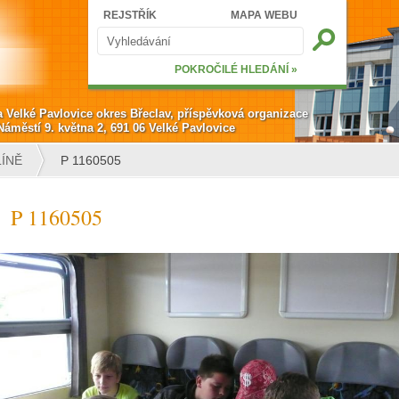
Hledat
REJSTŘÍK
MAPA WEBU
Vyhledávání
POKROČILÉ HLEDÁNÍ »
a Velké Pavlovice okres Břeclav, příspěvková organizace
Náměstí 9. května 2, 691 06 Velké Pavlovice
LÍNĚ
P 1160505
P 1160505