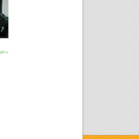
ící »