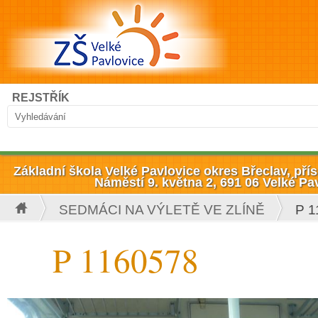
Přejít k hlavnímu obsahu
Hledat
REJSTŘÍK
Vyhledávání
Základní škola Velké Pavlovice okres Břeclav, př
Náměstí 9. května 2, 691 06 Velké Pa
SEDMÁCI NA VÝLETĚ VE ZLÍNĚ
P 1
Jste zde
P 1160578