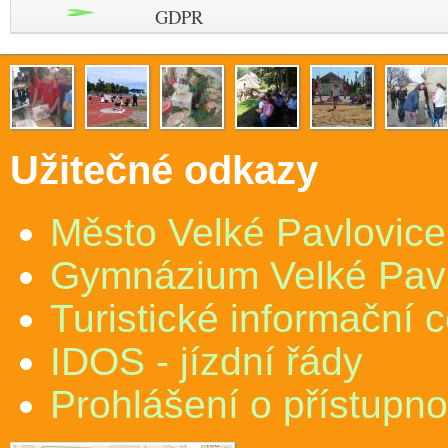
GDPR
Užitečné odkazy
Město Velké Pavlovice
Gymnázium Velké Pav
Turistické informační 
IDOS - jízdní řády
Prohlášení o přístupno