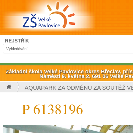
Přejít k hlavnímu obsahu
Hledat
REJSTŘÍK
Vyhledávání
Základní škola Velké Pavlovice okres Břeclav, př
Náměstí 9. května 2, 691 06 Velké Pa
AQUAPARK ZA ODMĚNU ZA SOUTĚŽ V
Jste zde
P 6138196