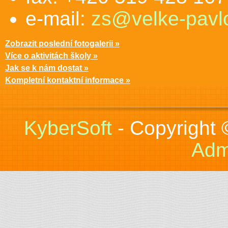
e-mail:
zs@velke-pavlo
Zobrazit poslední fotogalerii »
Více o aktivitách školy »
Jak se k nám dostat »
Kompletní kontaktní informace »
KyberSoft
- Copyright
Adm