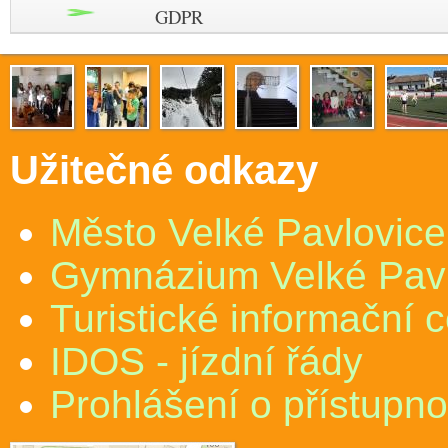
GDPR
Užitečné odkazy
Město Velké Pavlovice
Gymnázium Velké Pav
Turistické informační 
IDOS - jízdní řády
Prohlášení o přístupno