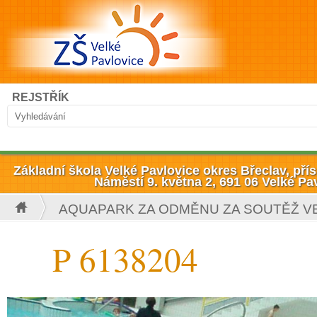
Přejít k hlavnímu obsahu
Hledat
REJSTŘÍK
Vyhledávání
Základní škola Velké Pavlovice okres Břeclav, př
Náměstí 9. května 2, 691 06 Velké Pa
AQUAPARK ZA ODMĚNU ZA SOUTĚŽ V
Jste zde
P 6138204