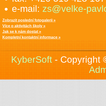
e-mail:
zs@velke-pavlo
Zobrazit poslední fotogalerii »
Více o aktivitách školy »
Jak se k nám dostat »
Kompletní kontaktní informace »
KyberSoft
- Copyright
Adm