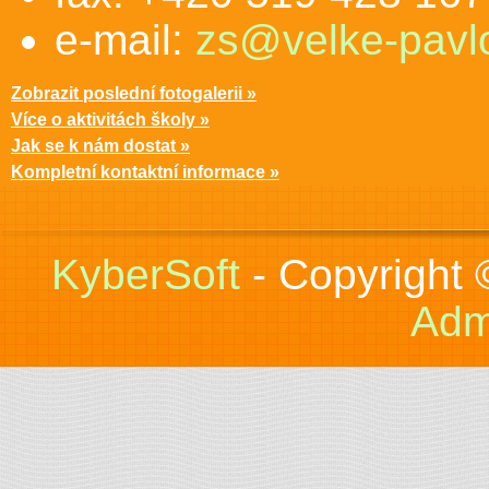
e-mail:
zs@velke-pavlo
Zobrazit poslední fotogalerii »
Více o aktivitách školy »
Jak se k nám dostat »
Kompletní kontaktní informace »
KyberSoft
- Copyright
Adm