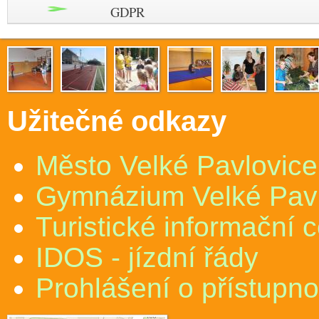
GDPR
Užitečné odkazy
Město Velké Pavlovice
Gymnázium Velké Pav
Turistické informační 
IDOS - jízdní řády
Prohlášení o přístupno