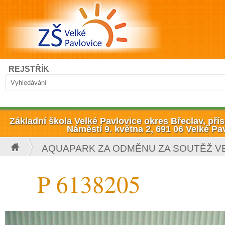
Přejít k hlavnímu obsahu
Hledat
REJSTŘÍK
Vyhledávání
Základní škola Velké Pavlovice okres Břeclav, př
Náměstí 9. května 2, 691 06 Velké Pa
AQUAPARK ZA ODMĚNU ZA SOUTĚŽ V
Jste zde
P 6138205