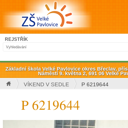
Přejít k hlavnímu obsahu
Hledat
REJSTŘÍK
Vyhledávání
Základní škola Velké Pavlovice okres Břeclav, př
Náměstí 9. května 2, 691 06 Velké Pa
VÍKEND V SEDLE
P 6219644
Jste zde
P 6219644