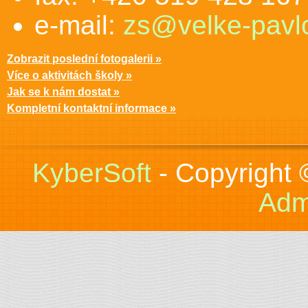
e-mail:
zs@velke-pavlo
Zobrazit poslední fotogalerii »
Více o aktivitách školy »
Jak se k nám dostat »
Kompletní kontaktní informace »
KyberSoft
- Copyright
Adm