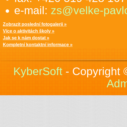
e-mail:
zs@velke-pavlo
Zobrazit poslední fotogalerii »
Více o aktivitách školy »
Jak se k nám dostat »
Kompletní kontaktní informace »
KyberSoft
- Copyright
Adm