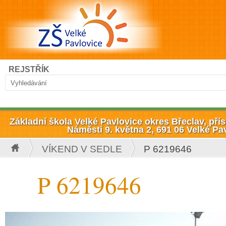
Přejít k hlavnímu obsahu
Hledat
REJSTŘÍK
Vyhledávání
Základní škola Velké Pavlovice okres Břeclav, př
Náměstí 9. května 2, 691 06 Velké Pa
VÍKEND V SEDLE
P 6219646
Jste zde
P 6219646