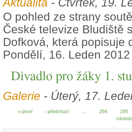
Aktualita
- Čtvrtek, 19. 
O pohled ze strany soutě
České televize Bludiště 
Dofková, která popisuje 
Pondělí, 16. Leden 2012 
Divadlo pro žáky 1. st
Galerie
- Úterý, 17. Lede
« první
‹ předchozí
…
294
295
Stránky
následuj