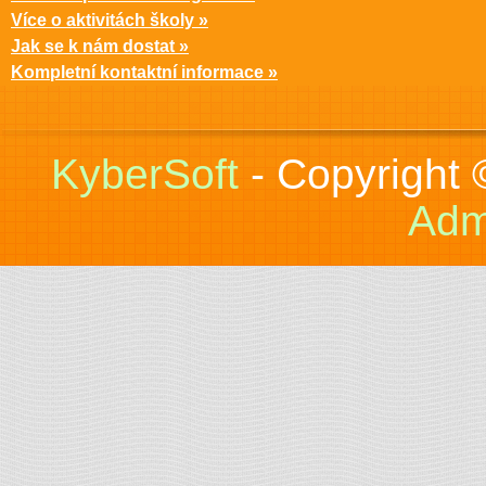
Více o aktivitách školy »
Jak se k nám dostat »
Kompletní kontaktní informace »
KyberSoft
- Copyright
Adm