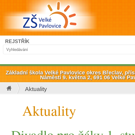
Přejít k hlavnímu obsahu
Hledat
REJSTŘÍK
Vyhledávání
Základní škola Velké Pavlovice okres Břeclav, př
Náměstí 9. května 2, 691 06 Velké Pa
Aktuality
Jste zde
Aktuality
Divadlo pro žáky 1. s