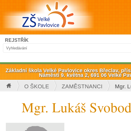
Přejít k hlavnímu obsahu
Hledat
REJSTŘÍK
Vyhledávání
Základní škola Velké Pavlovice okres Břeclav, př
Náměstí 9. května 2, 691 06 Velké Pa
O ŠKOLE
ZAMĚSTNANCI
Mgr. 
Jste zde
Mgr. Lukáš Svobo