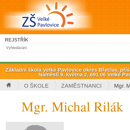
Přejít k hlavnímu obsahu
Hledat
REJSTŘÍK
Vyhledávání
Základní škola Velké Pavlovice okres Břeclav, př
Náměstí 9. května 2, 691 06 Velké Pa
O ŠKOLE
ZAMĚSTNANCI
Mgr. M
Jste zde
Mgr. Michal Rilák