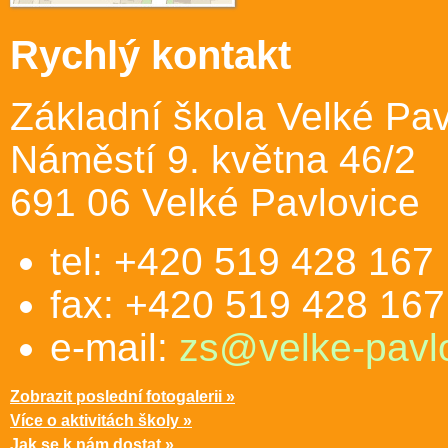
Rychlý kontakt
Základní škola Velké Pav
Náměstí 9. května 46/2
691 06 Velké Pavlovice
tel: +420 519 428 167
fax: +420 519 428 167
e-mail:
zs@velke-pavlo
Zobrazit poslední fotogalerii »
Více o aktivitách školy »
Jak se k nám dostat »