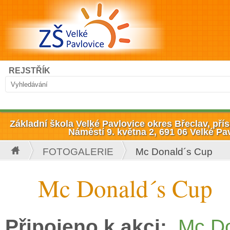
Přejít k hlavnímu obsahu
Hledat
REJSTŘÍK
Vyhledávání
Základní škola Velké Pavlovice okres Břeclav, př
Náměstí 9. května 2, 691 06 Velké Pa
FOTOGALERIE
Mc Donald´s Cup
Jste zde
Mc Donald´s Cup
Připojeno k akci:
Mc Do