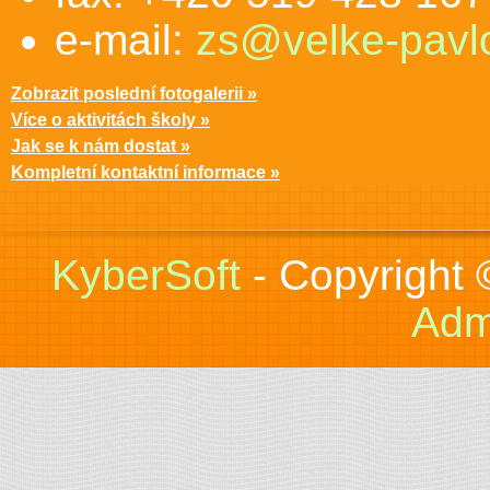
e-mail:
zs@velke-pavlo
Zobrazit poslední fotogalerii »
Více o aktivitách školy »
Jak se k nám dostat »
Kompletní kontaktní informace »
KyberSoft
- Copyright
Adm