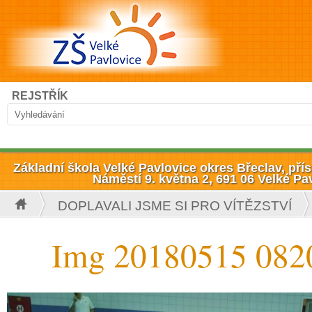
Přejít k hlavnímu obsahu
Hledat
REJSTŘÍK
Vyhledávání
Základní škola Velké Pavlovice okres Břeclav, př
Náměstí 9. května 2, 691 06 Velké Pa
DOPLAVALI JSME SI PRO VÍTĚZSTVÍ
Jste zde
Img 20180515 082